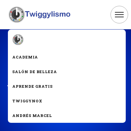
OTRO
ACADEMIA
SALÓN DE BELLEZA
¿Qué similitud tiene la
vacunación Covid-19 con tu
APRENDE GRATIS
salón de belleza?
TWIGGYNOX
ANDRÉS MARCEL