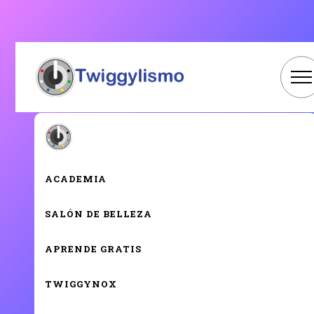
Método Twiggylismo ®
Aprende estilismo profesional y conviértete
en estilista real
ACADEMIA
Una formación completa en moldeados, corte, color y
peinado, diseñada para personas que quieren aprender desde
cero y construir una carrera real en la industria de la belleza.
SALÓN DE BELLEZA
APRENDE GRATIS
TWIGGYNOX
👉 QUIERO INFORMACIÓN