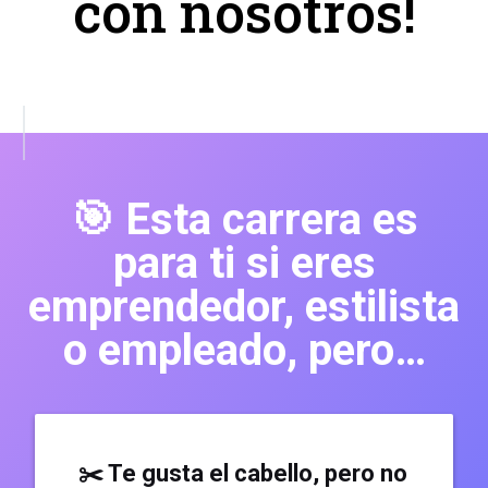
con nosotros!
🎯
Esta carrera es
para ti si eres
emprendedor, estilista
o empleado, pero…
✂️ Te gusta el cabello, pero no