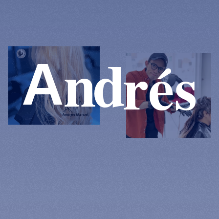
n
d
r
é
s
A
a
r
c
l
M
e