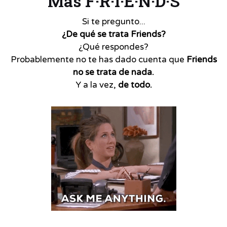
Más F·R·I·E·N·D·S
Si te pregunto...
¿De qué se trata Friends?
¿Qué respondes?
Probablemente no te has dado cuenta que
Friends
no se trata de nada.
Y a la vez,
de todo.