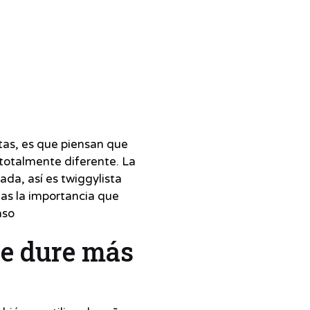
stas, es que piensan que
s totalmente diferente. La
ada, así es twiggylista
eas la importancia que
raso
te dure más