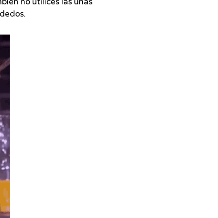
bién no utilices las uñas
 dedos.