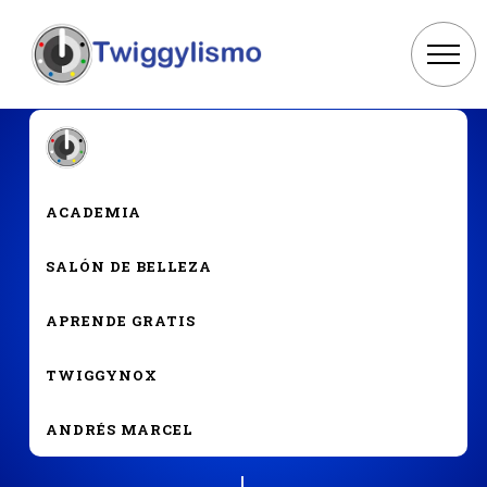
OTRO
ACADEMIA
SALÓN DE BELLEZA
10 técnicas para superar el
miedo a vender parte 3
APRENDE GRATIS
TWIGGYNOX
ANDRÉS MARCEL