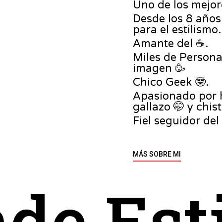
Uno de los mejore
Desde los 8 año
para el estilismo.
Amante del ☕️.
Miles de Persona
imagen 🥳
Chico Geek 🤓.
Apasionado por h
gallazo 🤭 y chi
Fiel seguidor del
MÁS SOBRE MI
de Est