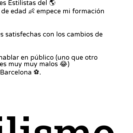
s Estilistas del 🌎
s de edad 👶 empece mi formación
s satisfechas con los cambios de
ablar en público (uno que otro
stes muy muy malos 😂)
 Barcelona ⚽️.
ilismo