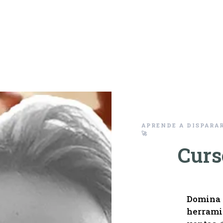
APRENDE A DISPARA
🚀
Curs
Domina e
herramie