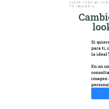
LLEVA TODO MI CON
TU IMAGEN 📈
Cambi
loo
Si quier
para ti,
la ideal
En un un
consulta
imagen a
personal