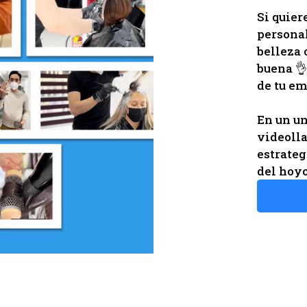
Si quier
personal
belleza 
buena 👌
de tu e
En un un
videoll
estrateg
del hoyo